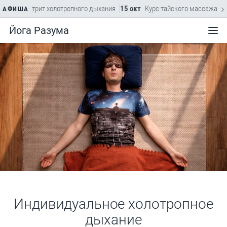
›
22 авг
Ретрит холотропного дыхания
15 окт
Курс тайского массажа
АФИША
Йога Разума
Меню
Индивидуальное холотропное
дыхание