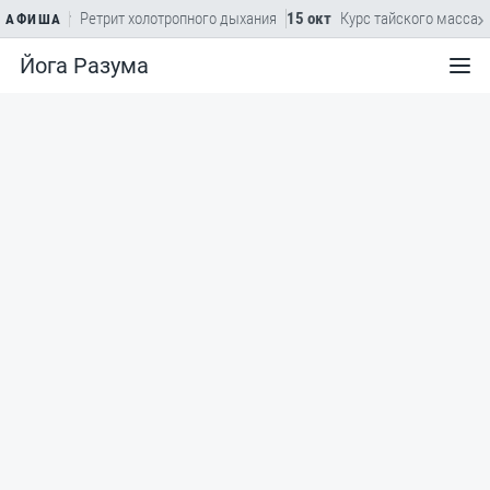
›
а
22 авг
Ретрит холотропного дыхания
15 окт
Курс тайского массажа
АФИША
Йога Разума
Меню