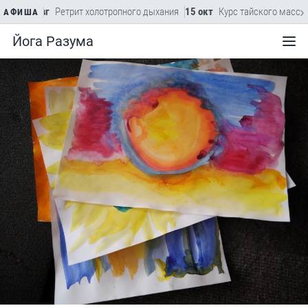
›
22 авг
Ретрит холотропного дыхания
15 окт
Курс тайского массажа
АФИША
Йога Разума
Меню