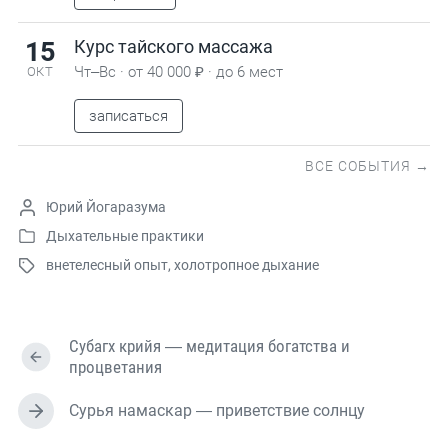
15
Курс тайского массажа
Чт–Вс · от 40 000 ₽ · до 6 мест
ОКТ
записаться
ВСЕ СОБЫТИЯ →
А
Юрий Йогаразума
в
Дыхательные практики
О
т
внетелесный опыт
,
холотропное дыхание
п
о
О
у
р
т
б
о
м
л
м
е
Субагх крийя — медитация богатства и
и
т
П
процветания
к
и
р
о
е
т
Сурья намаскар — приветствие солнцу
д
в
С
ь
ы
а
л
д