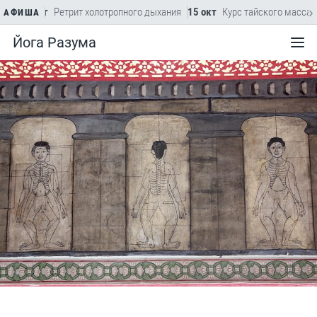
›
22 авг
Ретрит холотропного дыхания
15 окт
Курс тайского массажа
АФИША
Йога Разума
Меню